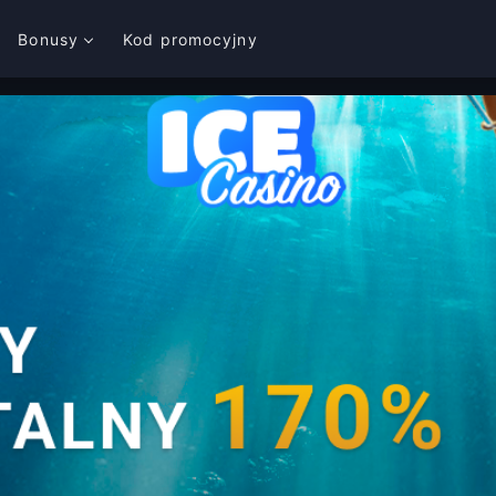
Bonusy
Kod promocyjny