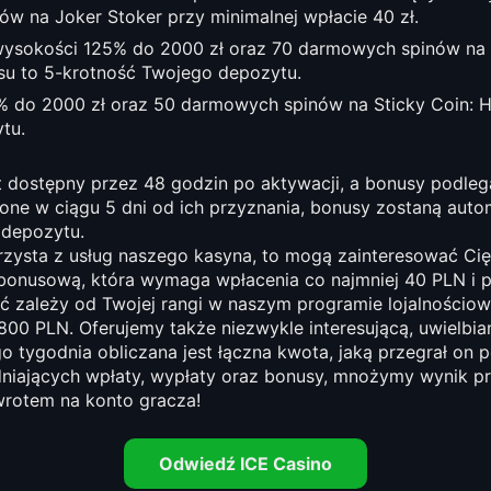
w na Joker Stoker przy minimalnej wpłacie 40 zł.
ysokości 125% do 2000 zł oraz 70 darmowych spinów na g
su to 5-krotność Twojego depozytu.
 do 2000 zł oraz 50 darmowych spinów na Sticky Coin: Hol
tu.
t dostępny przez 48 godzin po aktywacji, a bonusy podleg
ione w ciągu 5 dni od ich przyznania, bonusy zostaną aut
 depozytu.
 korzysta z usług naszego kasyna, to mogą zainteresować C
ę bonusową, która wymaga wpłacenia co najmniej 40 PLN i
ć zależy od Twojej rangi w naszym programie lojalności
00 PLN. Oferujemy także niezwykle interesującą, uwielbia
go tygodnia obliczana jest łączna kwota, jaką przegrał o
dniających wpłaty, wypłaty oraz bonusy, mnożymy wynik p
wrotem na konto gracza!
Odwiedź ICE Casino