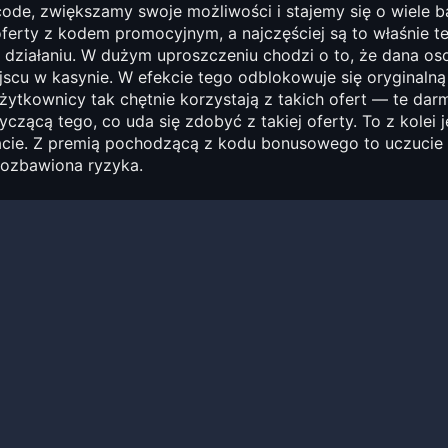
code, zwiększamy swoje możliwości i stajemy się o wiele ba
erty z kodem promocyjnym, a najczęściej są to właśnie te
 działaniu. W dużym uproszczeniu chodzi o to, że dana os
u w kasynie. W efekcie tego odblokowuje się oryginalną 
użytkownicy tak chętnie korzystają z takich ofert — te 
ącą tego, co uda się zdobyć z takiej oferty. To z kolei 
cie. Z premią pochodzącą z kodu bonusowego to uczucie z
 pozbawiona ryzyka.