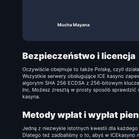
Mucha Mayana
Bezpieczeństwo i licencja
Oczywiście obejmuje to także Polskę, czyli dzi
Wszystkie serwery obsługujące ICE kasyno zapew
Book of Ra
algorytm SHA 256 ECDSA z 256-bitowym kluczem,
Inc. Możesz zresztą w prosty sposób sprawdzić s
kasyna.
Metody wpłat i wypłat pie
Jedną z niezwykle istotnych kwestii dla każdego
Dlatego też zadbaliśmy o to, abyś w ICEkasyno m
Ultra Hot Deluxe