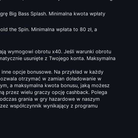
rę Big Bass Splash. Minimalna kwota wpłaty
d the Spin. Minimalna wpłata to 80 zł, a
ają wymogowi obrotu x40. Jeśli warunki obrotu
omatycznie usunięte z Twojego konta. Maksymalna
ię inne opcje bonusowe. Na przykład w każdy
 pozwala otrzymać w zamian doładowanie w
owym, a maksymalna kwota bonusu, jaką możesz
ną przez wielu graczy opcję cashback. Polega
n podczas grania w gry hazardowe w naszym
rzez współczynnik wynikający z programu