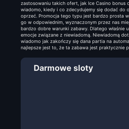
zastosowaniu takich ofert, jak Ice Casino bonus 
wiadomo, kiedy i co zdecydujemy się dodać do of
oprzeć. Promocja tego typu jest bardzo prosta w
go w odpowiednim, wyznaczonym przez nas miejsc
bardzo dobre warunki zabawy. Dlatego właśnie 
emocje związane z niewiadomą. Niewiadomą dotycz
wiadomo jak zakończy się dana partia na automa
najlepsze jest to, że ta zabawa jest praktycznie
Darmowe sloty