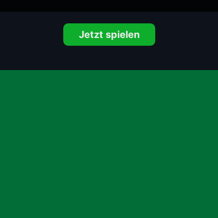
Jetzt spielen