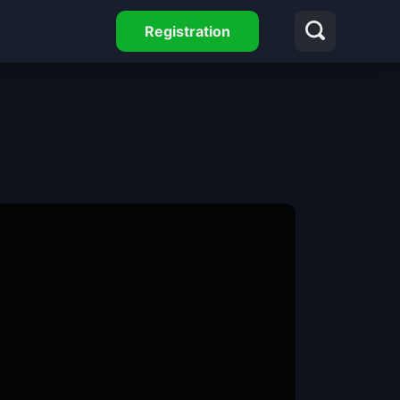
Registration